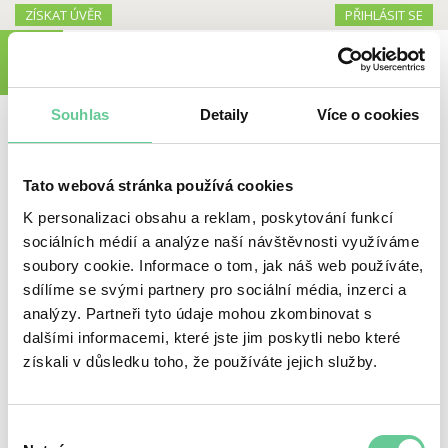
ZÍSKAT ÚVĚR
PŘIHLÁSIT SE
MENU
Souhlas
Detaily
Více o cookies
JAK NA TO?
1.
Provest registraci:
Tato webová stránka používá cookies
K personalizaci obsahu a reklam, poskytování funkcí
Na
úvodní straně
si zvolíte výši půjčky a dobu, na jakou si
sociálních médií a analýze naší návštěvnosti využíváme
přejete půjčku poskytnout, poté potvrdíte volbou „získat“
soubory cookie. Informace o tom, jak náš web používáte,
Vyplníte veškeré potřebné údaje
sdílíme se svými partnery pro sociální média, inzerci a
analýzy. Partneři tyto údaje mohou zkombinovat s
Důkladně si přečtete smlouvu
dalšími informacemi, které jste jim poskytli nebo které
Přiložíte kopii 2 dokladů totožnosti (občanský průkaz a řidičský
získali v důsledku toho, že používáte jejich služby.
průkaz/rodný list/pas)
Výběr